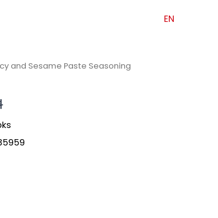
EN
picy and Sesame Paste Seasoning
料
pks
35959