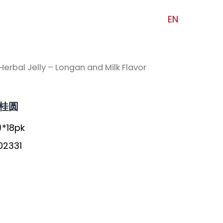
EN
Herbal Jelly – Longan and Milk Flavor
桂圆
)*18pk
02331